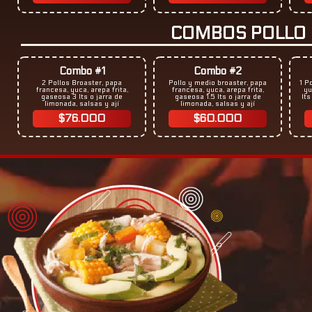
COMBOS POLLO
Combo #1
Combo #2
2 Pollos Broaster, papa
Pollo y medio broaster, papa
1 P
francesa, yuca, arepa frita,
francesa, yuca, arepa frita,
yu
gaseosa 3 lts o jarra de
gaseosa 1.5 lts o jarra de
lts
limonada, salsas y ají
limonada, salsas y ají
$76.000
$60.000