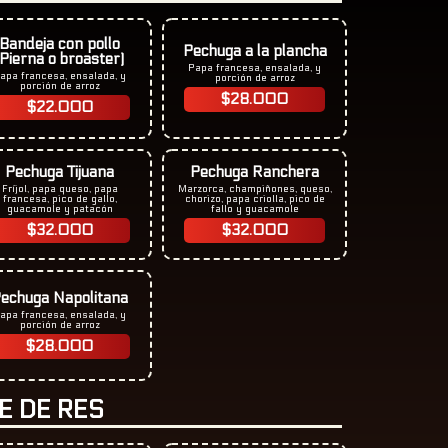
Bandeja con pollo
Pechuga a la plancha
(Pierna o broaster)​
Papa francesa, ensalada, y
apa francesa, ensalada, y
porción de arroz
porción de arroz
$28.000
$22.000
Pechuga Tijuana
Pechuga Ranchera
Fríjol, papa queso, papa
Marzorca, champiñones, queso,
francesa, pico de gallo,
chorizo, papa criolla, pico de
guacamole y patacón
fallo y guacamole
$32.000
$32.000
echuga Napolitana
apa francesa, ensalada, y
porción de arroz
$28.000
E DE RES