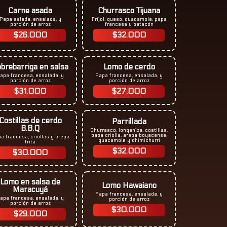
Carne asada
Churrasco Tijuana
Papa salada, ensalada, y
Fríjol, queso, guacamole, papa
porción de arroz
francesa y patacón
$26.000
$32.000
brebarriga en salsa
Lomo de cerdo
apa francesa, ensalada, y
Papa francesa, ensalada, y
porción de arroz
porción de arroz
$31.000
$27.000
Costillas de cerdo
Parrillada
B.B.Q
Churrasco, longaniza, costillas,
papa criolla, arepa boyacense,
a francesa, criollas y arepa
guacamole y chimichurri
frita
$32.000
$30.000
Lomo en salsa de
Lomo Hawaiano
Maracuyá
Papa francesa, ensalada, y
apa francesa, ensalada, y
porción de arroz​
porción de arroz​
$30.000
$29.000