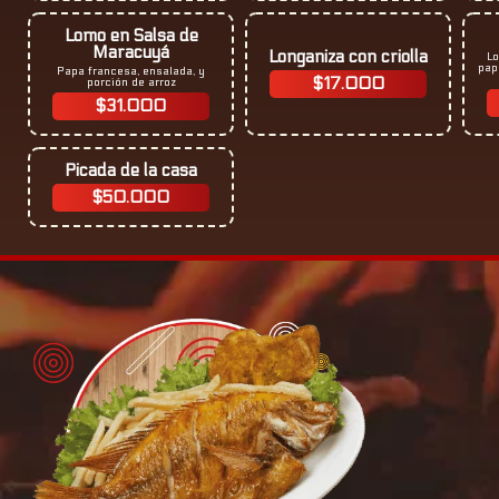
Lomo en Salsa de
Maracuyá
Longaniza con criolla
Lo
pap
Papa francesa, ensalada, y
$17.000
porción de arroz​
$31.000
Picada de la casa
$50.000