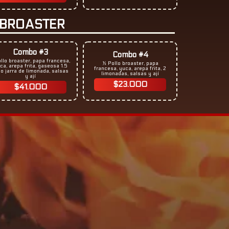
 BROASTER
Combo #3
Combo #4
ollo broaster, papa francesa,
½ Pollo broaster, papa
ca, arepa frita, gaseosa 1.5
francesa, yuca, arepa frita, 2
 o jarra de limonada, salsas
limonadas, salsas y ají
y ají
$23.000
$41.000