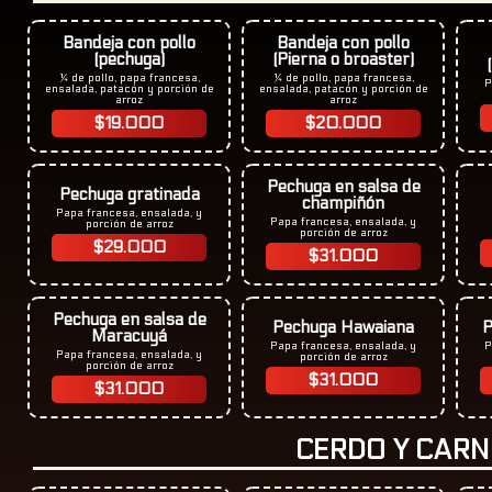
Bandeja con pollo
Bandeja con pollo
(pechuga)
(Pierna o broaster)
¼ de pollo, papa francesa,
¼ de pollo, papa francesa,
P
ensalada, patacón y porción de
ensalada, patacón y porción de
arroz
arroz
$19.000
$20.000
Pechuga en salsa de
Pechuga gratinada
champiñón
Papa francesa, ensalada, y
Papa francesa, ensalada, y
porción de arroz
porción de arroz
$29.000
$31.000
Pechuga en salsa de
Pechuga Hawaiana
P
Maracuyá
Papa francesa, ensalada, y
P
Papa francesa, ensalada, y
porción de arroz
porción de arroz
$31.000
$31.000
CERDO Y CARN