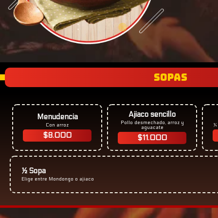
SOPAS
Ajiaco sencillo
Menudencia
Pollo desmechado, arroz y
Con arroz
¼ 
aguacate
$8.000
$11.000
½ Sopa
Elige entre Mondongo o ajiaco