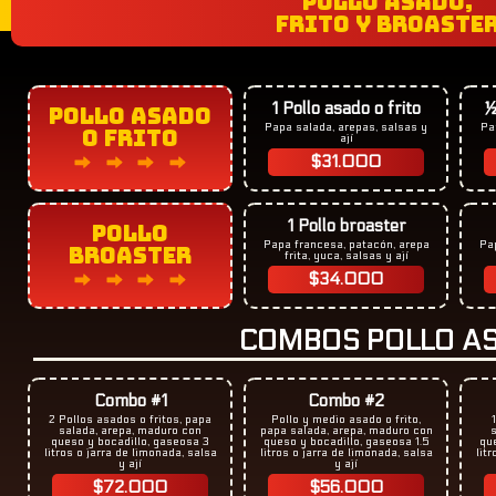
POLLO ASADO,
FRITO Y BROASTE
1 Pollo asado o frito
½
POLLO ASADO
Papa salada, arepas, salsas y
Pa
O FRITO
ají
$31.000
1 Pollo broaster
POLLO
Papa francesa, patacón, arepa
Pa
BROASTER
frita, yuca, salsas y ají​
$34.000
COMBOS POLLO AS
Combo #1
Combo #2
2 Pollos asados o fritos, papa
Pollo y medio asado o frito,
salada, arepa, maduro con
papa salada, arepa, maduro con
queso y bocadillo, gaseosa 3
queso y bocadillo, gaseosa 1.5
que
litros o jarra de limonada, salsa
litros o jarra de limonada, salsa
lit
y ají
y ají
$72.000
$56.000