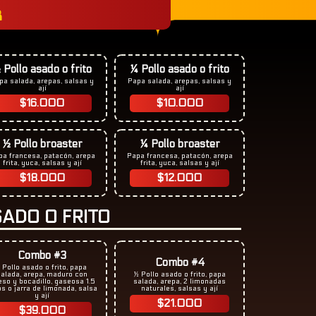
R
 Pollo asado o frito
¼ Pollo asado o frito ​
pa salada, arepas, salsas y
Papa salada, arepas, salsas y
ají
ají
$16.000
$10.000
½ Pollo broaster
¼ Pollo broaster
pa francesa, patacón, arepa
Papa francesa, patacón, arepa
frita, yuca, salsas y ají​
frita, yuca, salsas y ají​
$18.000
$12.000
ADO O FRITO
Combo #3
Combo #4
1 Pollo asado o frito, papa
salada, arepa, maduro con
½ Pollo asado o frito, papa
so y bocadillo, gaseosa 1.5
salada, arepa, 2 limonadas
ros o jarra de limonada, salsa
naturales, salsas y ají
y ají
$21.000
$39.000