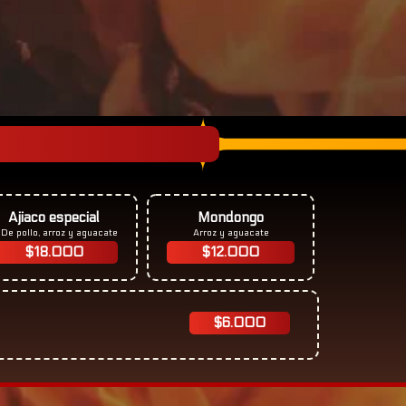
Ajiaco especial
Mondongo
De pollo, arroz y aguacate
Arroz y aguacate
$18.000
$12.000
$6.000