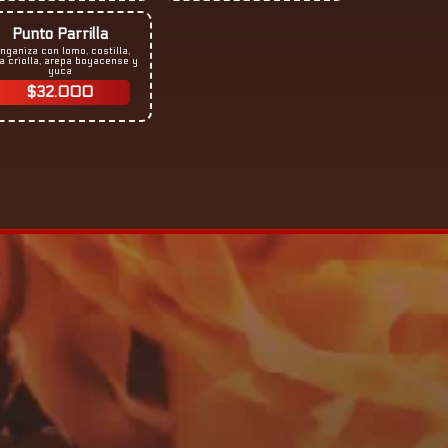
Punto Parrilla
nganiza con lomo, costilla,
a criolla, arepa boyacense y
yuca
$32.000