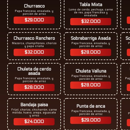
Tabla Mixta
Churrasco
Lomo de cerdo, pechuga, carne
Papa francesa, ensalada, y
de res, papa francesa y
porción de arroz
ensalada
$29.000
$32.000
Churrasco Ranchero
Sobrebarriga Asada
So
Mazorca, champiñones, chorizo
Papa francesa, ensalada, y
P
y papa criolla
porción de arroz
$32.000
$28.000
Chuleta de cerdo
Chuleta Valluna
asada
Papa francesa, ensalada, y
Papa francesa, ensalada, y
Pap
porción de arroz
porción de arroz
$28.000
$28.000
Bandeja paisa
Punta de anca
Fríjol, chorizo, chicharrón, carne
Papa francesa, ensalada, y
molida, huevo, arepa, aguacate
P
porción de arroz​
y arroz
$29.000
$24.000